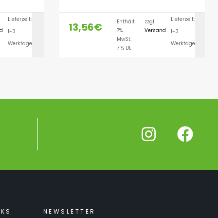
Lieferzeit:
Lieferzeit:
Enthält
zzgl.
13,56
€
d
7%
Versand
1-3
1-3
ORB
IN DEN WARENKORB
MwSt.
Werktage
Werktage
7 % DE
NKS
NEWSLETTER