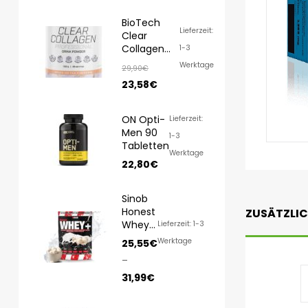
BioTech
Lieferzeit:
Clear
Collagen
1-3
Professional
Werktage
29,90
€
350g
23,58
€
ON Opti-
Lieferzeit:
Men 90
1-3
Tabletten
Werktage
22,80
€
Sinob
Honest
ZUSÄTZLI
Whey
Lieferzeit: 1-3
1000g/
Werktage
25,55
€
820g
–
31,99
€