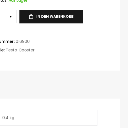
tus:
Auf Lager
+
IN DEN WARENKORB
nummer:
016900
ie:
Testo-Booster
0,4 kg