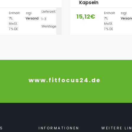
Kapseln
Lieferzeit:
Enthält
zzgl.
Enthält
zzgl.
15,12
€
7%
Versand
7%
Versan
1-3
IN DEN WARENK
MwSt.
MwSt.
Werktage
7 % DE
7 % DE
www.fitfocus24.de
KS
INFORMATIONEN
WEITERE LI