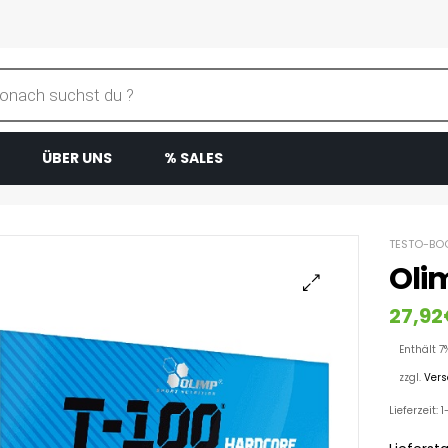
ÜBER UNS
% SALES
TESTO-BO
Oli
27,92
Enthält 7
zzgl.
Ver
Lieferzeit: