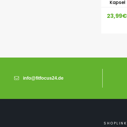
Kapsel
23,99
€
info@fitfocus24.de
SHOPLIN