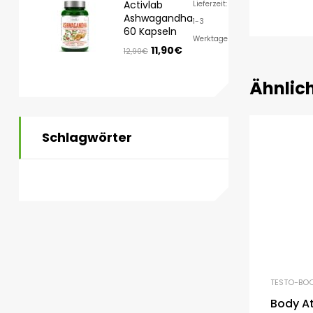
Activlab
Lieferzeit:
Ashwagandha
1-3
60 Kapseln
Werktage
11,90
€
12,90
€
Ähnlic
Schlagwörter
TESTO-BO
Body At