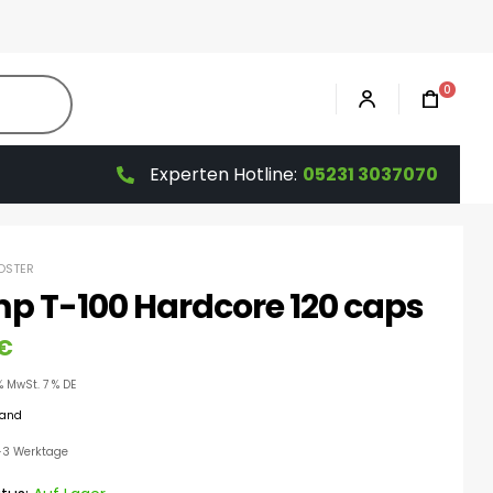
0
Experten Hotline:
05231 3037070
OSTER
mp T-100 Hardcore 120 caps
€
% MwSt. 7 % DE
sand
 1-3 Werktage