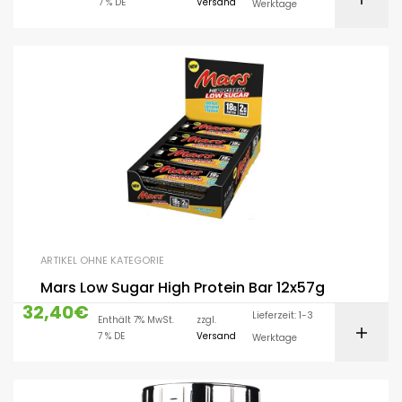
7 % DE
Versand
Werktage
ARTIKEL OHNE KATEGORIE
Mars Low Sugar High Protein Bar 12x57g
32,40
€
Lieferzeit: 1-3
Enthält 7% MwSt.
zzgl.
7 % DE
Versand
Werktage