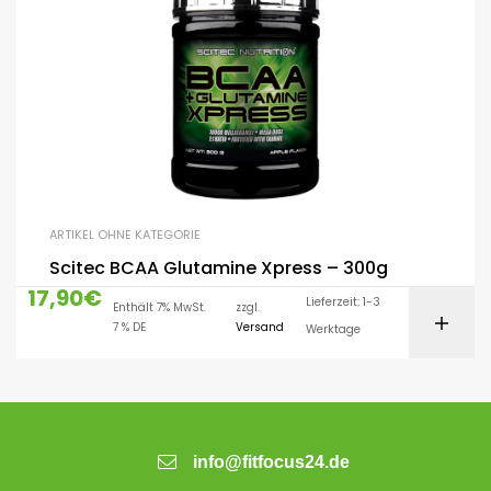
ARTIKEL OHNE KATEGORIE
Scitec BCAA Glutamine Xpress – 300g
17,90
€
Lieferzeit: 1-3
Enthält 7% MwSt.
zzgl.
7 % DE
Versand
Werktage
info@fitfocus24.de