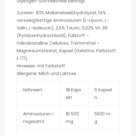
Glykogen-Stoffwechsel beiträgt.
Zutaten: 83% Molkeneiweißhydrolysat, 14%
verzweigtkettige Aminosäuren (L-Leucin, L-
Valin, L-Isoleucin), 2,5% Taurin, 0,02% Vit. B6
(Pyridoxinhydrochlorid), Füllstoff –
mikrokristalline Cellulose, Trennmittel –
Magnesiumstearat, Kapsel (Gelatine, Farbstoff:
E 171).
Hinweise: mit Farbstoff
Allergene: Milch und Laktose
Nährwert
18 Kaps
6 Kapsel
eln
n
Aminosäuren i
16 500
5500 m
nsgesamt
mg
g