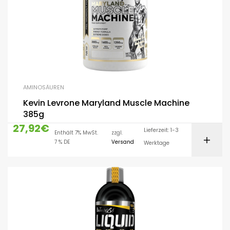
AMINOSÄUREN
Kevin Levrone Maryland Muscle Machine
385g
27,92
€
Lieferzeit: 1-3
Enthält 7% MwSt.
zzgl.
7 % DE
Versand
Werktage