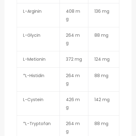
L-Arginin
408 m
136 mg
g
L-Glycin
264 m
88 mg
g
L-Metionin
372 mg
124 mg
*L-Histidin
264 m
88 mg
g
L-Cystein
426 m
142 mg
g
*L-Tryptofan
264 m
88 mg
g