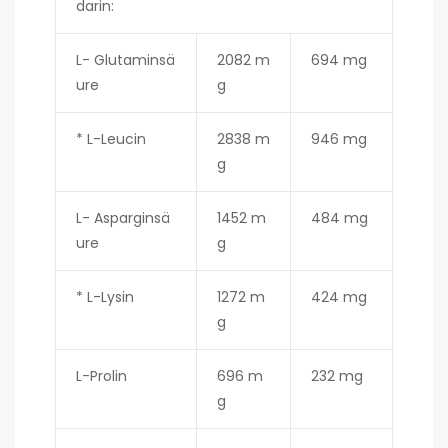
darin:
L- Glutaminsä
2082 m
694 mg
ure
g
* L-Leucin
2838 m
946 mg
g
L- Asparginsä
1452 m
484 mg
ure
g
* L-Lysin
1272 m
424 mg
g
L-Prolin
696 m
232 mg
g