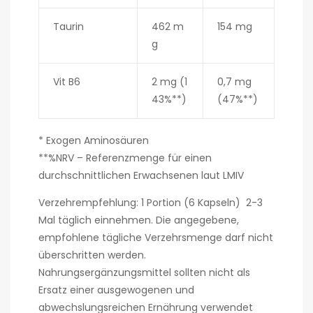
Taurin
462 m
154 mg
g
Vit B6
2 mg (1
0,7 mg
43%**)
(47%**)
* Exogen Aminosäuren
**%NRV – Referenzmenge für einen
durchschnittlichen Erwachsenen laut LMIV
Verzehrempfehlung: 1 Portion (6 Kapseln) 2-3
Mal täglich einnehmen. Die angegebene,
empfohlene tägliche Verzehrsmenge darf nicht
überschritten werden.
Nahrungsergänzungsmittel sollten nicht als
Ersatz einer ausgewogenen und
abwechslungsreichen Ernährung verwendet