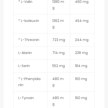
* L-Valin
1380 m
460 mg
g
* L-Isoleucin
1362 m
454 mg
g
* L-Threonin
723 mg
244 mg
L-Alanin
714 mg
238 mg
L-Serin
552 mg
184 mg
* L-Phenylala
480 m
160 mg
nin
g
L-Tyrosin
480 m
160 mg
g