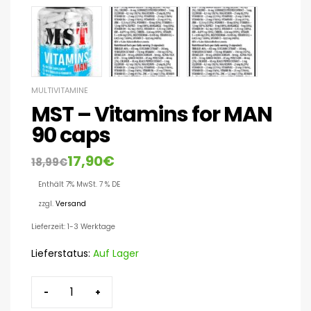
MULTIVITAMINE
MST – Vitamins for MAN
90 caps
17,90
€
18,99
€
Enthält 7% MwSt. 7 % DE
zzgl.
Versand
Lieferzeit: 1-3 Werktage
Lieferstatus:
Auf Lager
-
+