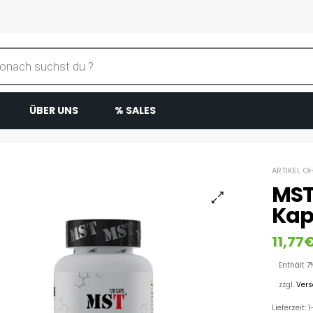
ÜBER UNS
% SALES
ARTIKEL O
MST
Kap
11,77
Enthält 7
zzgl.
Ver
Lieferzeit: