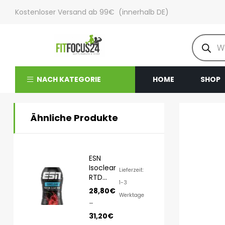
Kostenloser Versand ab 99€ (innerhalb DE)
NACH KATEGORIE
HOME
SHOP
Ähnliche Produkte
ESN
Isoclear
Lieferzeit:
RTD
1-3
8x500ml
28,80
€
Werktage
–
31,20
€