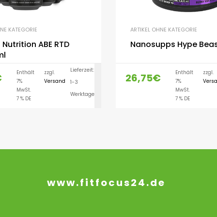
HNE KATEGORIE
ARTIKEL OHNE KATEGORIE
 Nutrition ABE RTD
Nanosupps Hype Beas
ml
Lieferzeit:
Enthält
zzgl.
Enthält
zzgl.
€
26,75
€
7%
Versand
7%
Vers
1-3
AUSFÜHRUNG WÄH
MwSt.
MwSt.
Werktage
7 % DE
7 % DE
www.fitfocus24.de