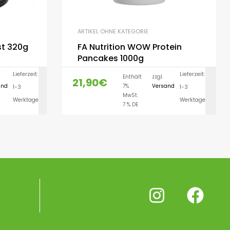
ARTIKEL OHNE KATEGORIE
t 320g
FA Nutrition WOW Protein
Pancakes 1000g
Lieferzeit:
Lieferzeit:
Enthält
zzgl.
21,90
€
and
7%
Versand
1-3
1-3
LEN
AUSFÜHRUNG WÄHLEN
MwSt.
Werktage
Werktage
7 % DE