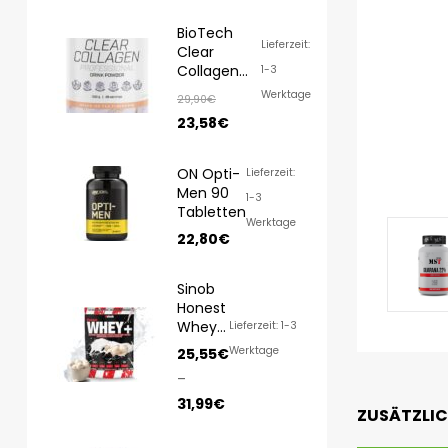
BioTech
Lieferzeit:
Clear
Collagen
1-3
Professional
Werktage
29,90
€
350g
23,58
€
ON Opti-
Lieferzeit:
Men 90
1-3
Tabletten
Werktage
22,80
€
Sinob
Honest
Whey
Lieferzeit: 1-3
1000g/
Werktage
25,55
€
820g
–
31,99
€
ZUSÄTZLI