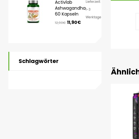
Activlab
Lieferzeit:
Ashwagandha
1-3
60 Kapseln
Werktage
11,90
€
12,90
€
Schlagwörter
Ähnlic