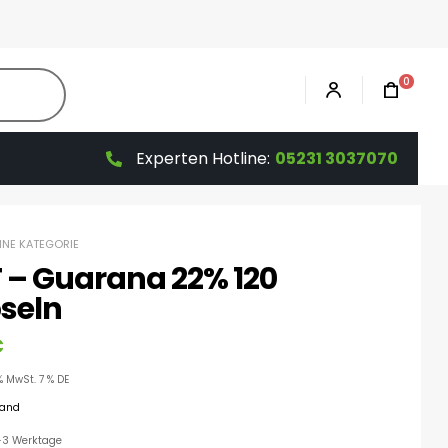
0
Experten Hotline:
05231 3037070
HNE KATEGORIE
 – Guarana 22% 120
seln
€
% MwSt. 7 % DE
sand
 1-3 Werktage