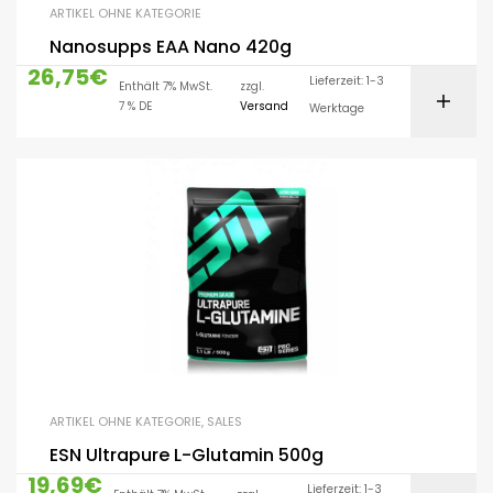
ARTIKEL OHNE KATEGORIE
Nanosupps EAA Nano 420g
26,75
€
Lieferzeit: 1-3
Enthält 7% MwSt.
zzgl.
7 % DE
Versand
Werktage
ARTIKEL OHNE KATEGORIE
,
SALES
ESN Ultrapure L-Glutamin 500g
19,69
€
Lieferzeit: 1-3