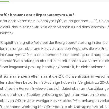
ofür braucht der Körper Coenzym Q10?
inter dem Vitaminoid “Coenzym Q10”, auch genannt Q-10, Ubichino
olekül, das in seiner Struktur dem Vitamin K und dem Vitamin E 
ssentiell.
10 spielt eine große Rolle bei der Energiebereitstellung in den 
llem in Lunge, Leber und Herz vor, also den Organen, die viel Ene
ird Coenzym Q10 in allen lebenden Zellen benötigt und hergestel
auerstoffverbindungen ab und ist somit ähnlich wie Vitamin E al
örper insgesamt pro Tag benötigt / herstellt, ist nicht bekannt.
it zunehmendem Alter nimmt die Q10-Konzentration in verschie
llem das Herz betroffen. 80-Jährige haben im Vergleich zu 20-
ehaltes im Herzen. Inwieweit es sich dabei aber um Auswirkung
iese durch eine Supplementierung aufgehalten werden können ode
abe von Q10 im Alter weniger Herz-Kreislauf-Erkrankungen vorkom
ft gesehene Werbung für Q10-Produkte als Anti-Aging-Mittel, “