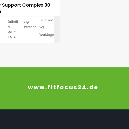
r Support Complex 90
n
Lieferzeit:
Enthält
zzgl.
7%
Versand
1-3
IN DEN WARENK
MwSt.
Werktage
7 % DE
www.fitfocus24.de