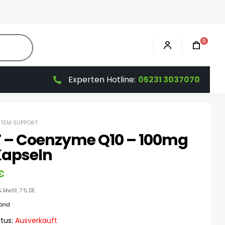
0
Experten Hotline:
05231 3037070
TEM SUPPORT
 – Coenzyme Q10 – 100mg
Kapseln
€
% MwSt. 7 % DE
sand
tus:
Ausverkauft