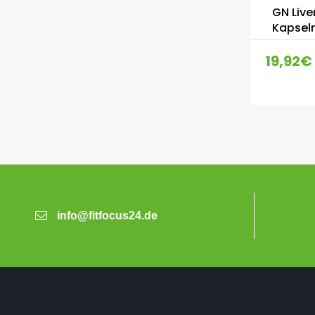
GN Live
Kapsel
19,92
€
info@fitfocus24.de