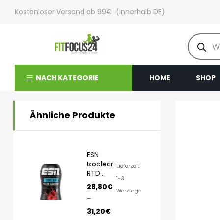
Kostenloser Versand ab 99€ (innerhalb DE)
NACH KATEGORIE
HOME
SHOP
Ähnliche Produkte
ESN
Isoclear
Lieferzeit:
RTD
1-3
8x500ml
28,80
€
Werktage
–
31,20
€