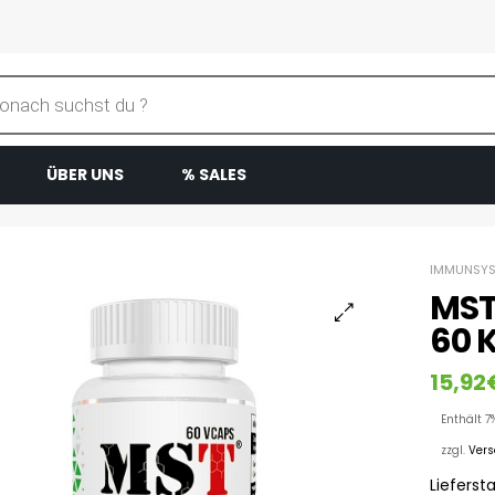
ÜBER UNS
% SALES
IMMUNSYS
MST
60 
15,92
Enthält 7
zzgl.
Ver
Liefersta