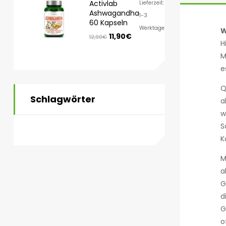
Activlab
Lieferzeit:
Ashwagandha
1-3
60 Kapseln
Werktage
W
11,90
€
12,90
€
H
M
e
Q
Schlagwörter
a
w
S
K
M
a
G
d
G
o