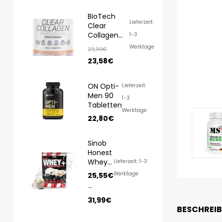
BioTech
Lieferzeit:
Clear
Collagen
1-3
Professional
Werktage
29,90
€
350g
23,58
€
ON Opti-
Lieferzeit:
Men 90
1-3
Tabletten
Werktage
22,80
€
Sinob
Honest
Whey
Lieferzeit: 1-3
1000g/
Werktage
25,55
€
820g
–
31,99
€
BESCHREI