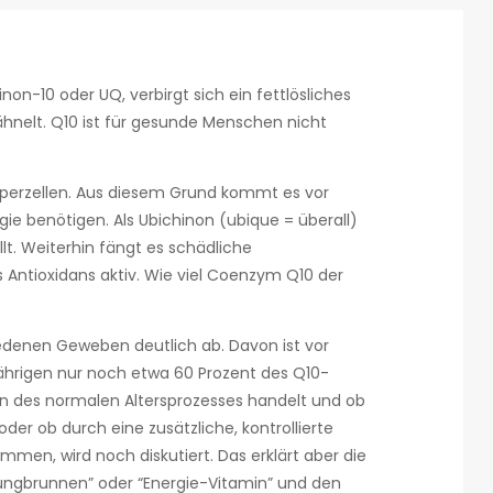
n-10 oder UQ, verbirgt sich ein fettlösliches
ähnelt. Q10 ist für gesunde Menschen nicht
Körperzellen. Aus diesem Grund kommt es vor
rgie benötigen. Als Ubichinon (ubique = überall)
lt. Weiterhin fängt es schädliche
s Antioxidans aktiv. Wie viel Coenzym Q10 der
denen Geweben deutlich ab. Davon ist vor
Jährigen nur noch etwa 60 Prozent des Q10-
en des normalen Altersprozesses handelt und ob
r ob durch eine zusätzliche, kontrollierte
men, wird noch diskutiert. Das erklärt aber die
Jungbrunnen” oder “Energie-Vitamin” und den