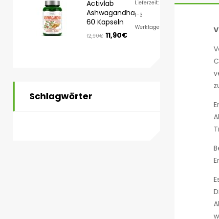
Activlab
Lieferzeit:
Ashwagandha
1-3
60 Kapseln
Werktage
V
11,90
€
12,90
€
V
C
v
z
Schlagwörter
E
A
T
B
E
E
D
A
w