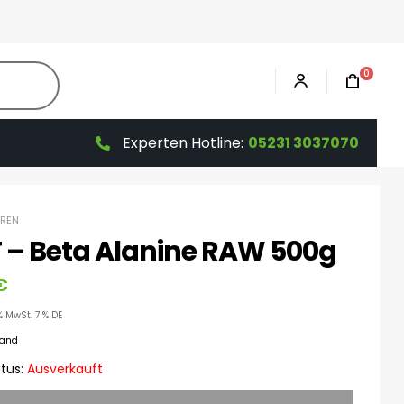
0
Experten Hotline:
05231 3037070
REN
 – Beta Alanine RAW 500g
€
% MwSt. 7 % DE
sand
tus:
Ausverkauft