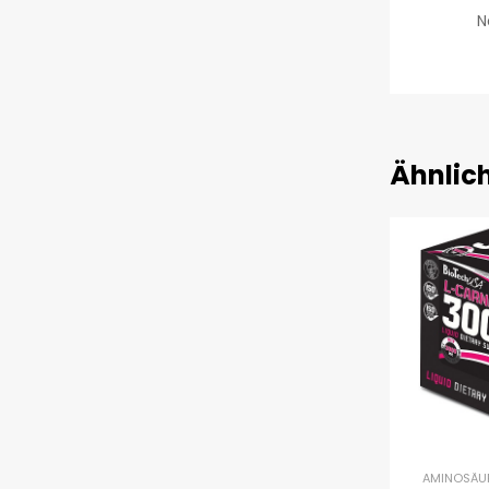
N
Ähnlic
AMINOSÄU