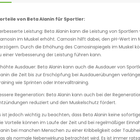
orteile von Beta Alanin für Sportler:
erbesserte Leistung: Beta Alanin kann die Leistung von Sportler
arnosin im Muskel erhöht. Carnosin hilft dabei, den pH-Wert im 
erzögern. Durch die Erhöhung des Carnosinspiegels im Muskel kön
u einer Verbesserung der Leistung führen kann.
rhöhte Ausdauer: Beta Alanin kann auch die Ausdauer von Sportl
lanin die Zeit bis zur Erschöpfung bei Ausdauerübungen verläng
raining wie Sprinten oder Intervalltraining.
essere Regeneration: Beta Alanin kann auch bei der Regenerati
ntzündungen reduziert und den Muskelschutz fördert.
s ist jedoch wichtig zu beachten, dass Beta Alanin keine sofort
ie Vorteile können im Laufe der Zeit und bei regelmäßiger Ei
lanin bei manchen Menschen zu einer Kribbeligkeit oder Taubhei
as als normale Nebenwirkung betrachtet wird. Es ist immer rat