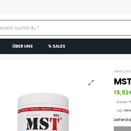
ÜBER UNS
% SALES
AMINOSÄU
MST
15,92
Enthält 7
zzgl.
Ver
Liefersta