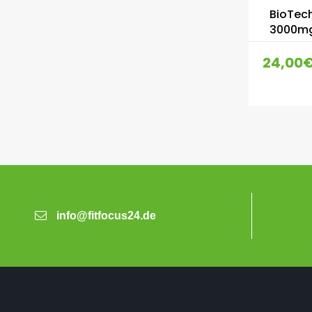
BioTech
3000mg
24,00
info@fitfocus24.de