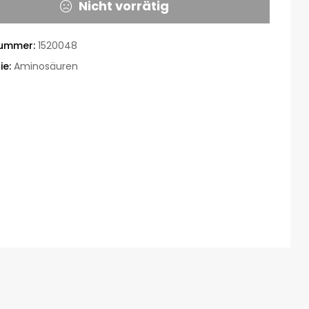
Nicht vorrätig
nummer:
1520048
ie:
Aminosäuren