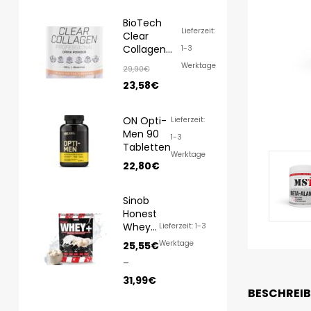
BioTech
Lieferzeit:
Clear
Collagen
1-3
Professional
Werktage
29,90
€
350g
23,58
€
ON Opti-
Lieferzeit:
Men 90
1-3
Tabletten
Werktage
22,80
€
Sinob
Honest
Whey
Lieferzeit: 1-3
1000g/
Werktage
25,55
€
820g
–
31,99
€
BESCHREI