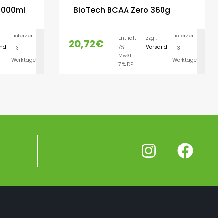
 1000ml
BioTech BCAA Zero 360g
Lieferzeit:
Lieferzeit:
Enthält
zzgl.
20,72
€
and
7%
Versand
1-3
1-3
LEN
AUSFÜHRUNG WÄHLEN
MwSt.
Werktage
Werktage
7 % DE