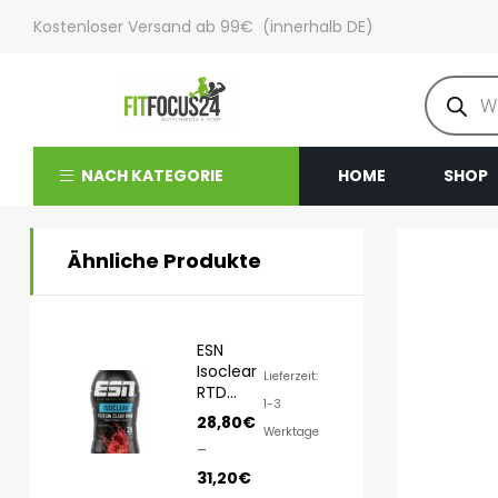
Kostenloser Versand ab 99€ (innerhalb DE)
NACH KATEGORIE
HOME
SHOP
Ähnliche Produkte
ESN
Isoclear
Lieferzeit:
RTD
1-3
8x500ml
28,80
€
Werktage
–
31,20
€