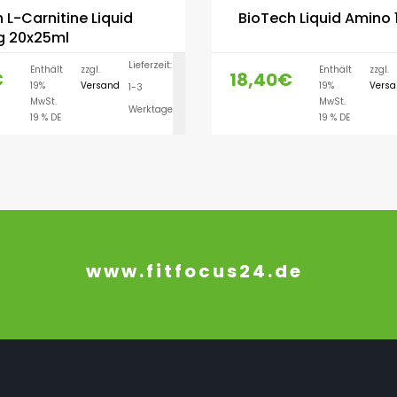
 L-Carnitine Liquid
BioTech Liquid Amino
 20x25ml
Lieferzeit:
Enthält
zzgl.
Enthält
zzgl.
€
18,40
€
19%
Versand
19%
Vers
1-3
AUSFÜHRUNG WÄH
MwSt.
MwSt.
Werktage
19 % DE
19 % DE
www.fitfocus24.de