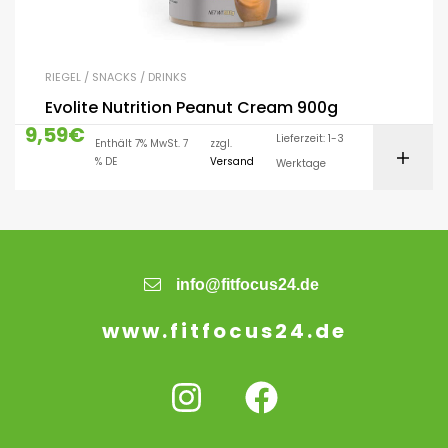
RIEGEL / SNACKS / DRINKS
Evolite Nutrition Peanut Cream 900g
9,59
€
Lieferzeit: 1-3
Enthält 7% MwSt. 7
zzgl.
% DE
Versand
Werktage
info@fitfocus24.de
www.fitfocus24.de