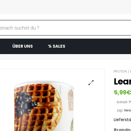
ÜBER UNS
% SALES
PROTEIN / 
Lean
5,99
Enthält 7
zzgl.
Ver
Liefersta
Brandn