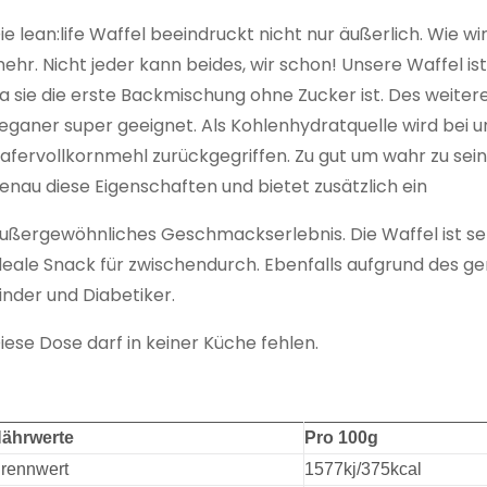
ie lean:life Waffel beeindruckt nicht nur äußerlich. Wie w
ehr. Nicht jeder kann beides, wir schon! Unsere Waffel i
a sie die erste Backmischung ohne Zucker ist. Des weiteren
eganer super geeignet. Als Kohlenhydratquelle wird bei u
afervollkornmehl zurückgegriffen. Zu gut um wahr zu sei
enau diese Eigenschaften und bietet zusätzlich ein
ußergewöhnliches Geschmackserlebnis. Die Waffel ist se
deale Snack für zwischendurch. Ebenfalls aufgrund des ge
inder und Diabetiker.
iese Dose darf in keiner Küche fehlen.
ährwerte
Pro 100g
rennwert
1577kj/375kcal