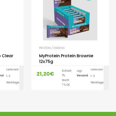
PROTEIN / EIWEISS
 Clear
MyProtein Protein Brownie
12x75g
Lieferzeit:
Lieferzeit:
Enthält
zzgl.
21,20
€
and
7%
Versand
1-3
1-3
LEN
AUSFÜHRUNG WÄHLEN
MwSt.
Werktage
Werktage
7 % DE