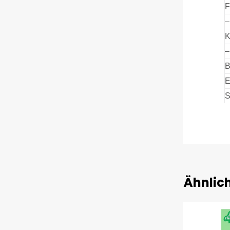
F
–
K
–
B
E
S
Ähnlic