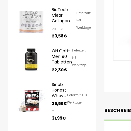
BioTech
Lieferzeit:
Clear
Collagen
1-3
Professional
Werktage
29,90
€
350g
23,58
€
ON Opti-
Lieferzeit:
Men 90
1-3
Tabletten
Werktage
22,80
€
Sinob
Honest
Whey
Lieferzeit: 1-3
1000g/
Werktage
25,55
€
820g
BESCHREI
–
31,99
€