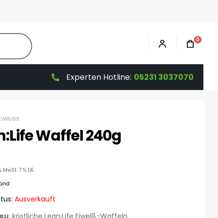
0
Experten Hotline:
05231 3037070
EIWEISS
:Life Waffel 240g
€
% MwSt. 7 % DE
sand
tus:
Ausverkauft
eu
: köstliche Lean:Life Eiweiß-Waffeln