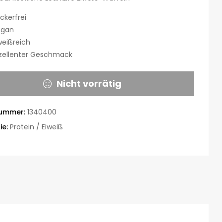
ckerfrei
egan
weißreich
zellenter Geschmack
Nicht vorrätig
nummer:
1340400
ie:
Protein / Eiweiß