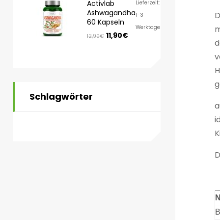
Activlab
Lieferzeit:
Ashwagandha
D
1-3
60 Kapseln
Werktage
m
11,90
€
12,90
€
d
v
H
g
Schlagwörter
a
i
K
D
N
B