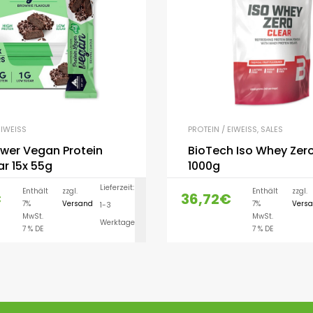
IWEISS
PROTEIN / EIWEISS
,
SALES
wer Vegan Protein
BioTech Iso Whey Zero
ar 15x 55g
1000g
Lieferzeit:
Enthält
zzgl.
Enthält
zzgl.
€
36,72
€
7%
Versand
7%
Vers
1-3
AUSFÜHRUNG WÄH
MwSt.
MwSt.
Werktage
7 % DE
7 % DE