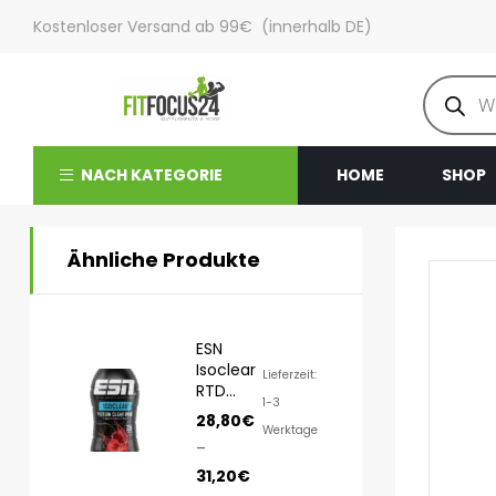
Kostenloser Versand ab 99€ (innerhalb DE)
NACH KATEGORIE
HOME
SHOP
Ähnliche Produkte
ESN
Isoclear
Lieferzeit:
RTD
1-3
8x500ml
28,80
€
Werktage
–
31,20
€