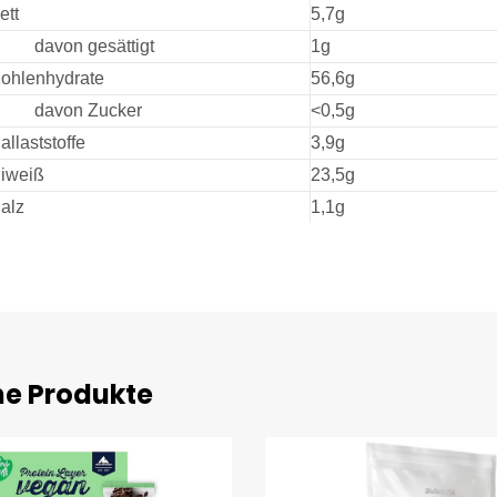
ett
5,7g
 davon gesättigt
1g
ohlenhydrate
56,6g
 davon Zucker
<0,5g
allaststoffe
3,9g
iweiß
23,5g
alz
1,1g
he Produkte