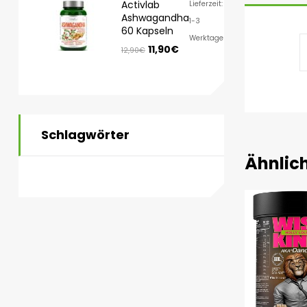
Activlab
Lieferzeit:
Ashwagandha
1-3
60 Kapseln
Werktage
11,90
€
12,90
€
Schlagwörter
Ähnlic