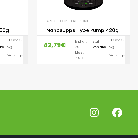
ARTIKEL OHNE KATEGORIE
450g
Nanosupps Hype Pump 420g
Lieferzeit:
Lieferzeit:
Enthält
zzgl.
42,79
€
and
7%
Versand
1-3
1-3
LEN
AUSFÜHRUNG WÄHLEN
MwSt.
Werktage
Werktage
7 % DE