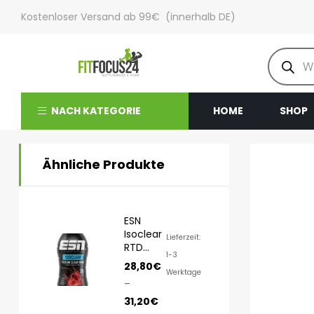
Kostenloser Versand ab 99€ (innerhalb DE)
NACH KATEGORIE
HOME
SHOP
Ähnliche Produkte
ESN
Isoclear
Lieferzeit:
RTD
1-3
8x500ml
28,80
€
Werktage
–
31,20
€