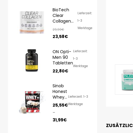
BioTech
Lieferzeit:
Clear
Collagen
1-3
Professional
Werktage
29,90
€
350g
23,58
€
ON Opti-
Lieferzeit:
Men 90
1-3
Tabletten
Werktage
22,80
€
Sinob
Honest
Whey
Lieferzeit: 1-3
1000g/
Werktage
25,55
€
820g
–
31,99
€
ZUSÄTZLI