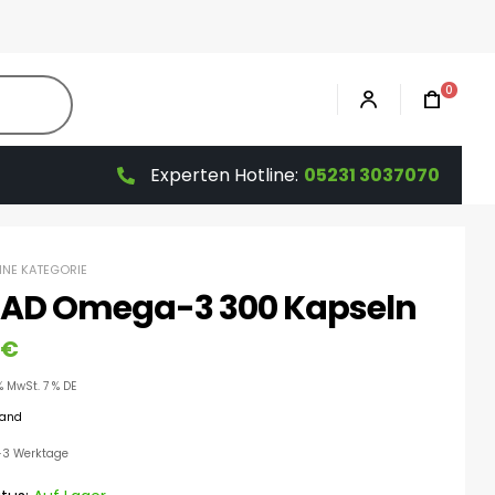
0
Experten Hotline:
05231 3037070
HNE KATEGORIE
EAD Omega-3 300 Kapseln
€
% MwSt. 7 % DE
sand
 1-3 Werktage