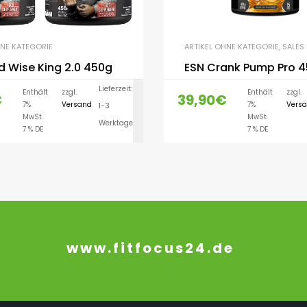
HNE KATEGORIE
ARTIKEL OHNE KATEGORIE
,
SALES
 Wise King 2.0 450g
ESN Crank Pump Pro 
Lieferzeit:
Enthält
zzgl.
Enthält
zzgl.
€
39,90
€
7%
Versand
7%
Vers
1-3
AUSFÜHRUNG WÄH
MwSt.
MwSt.
Werktage
7 % DE
7 % DE
www.fitfocus24.de