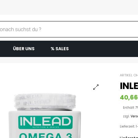
ÜBER UNS
% SALES
ARTIKEL O
INL
40,66
Enthält 7
zzgl.
Ver
Lieferzeit: