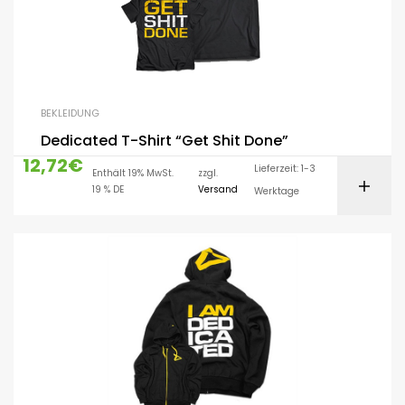
BEKLEIDUNG
Dedicated T-Shirt “Get Shit Done”
12,72
€
Lieferzeit: 1-3
Enthält 19% MwSt.
zzgl.
19 % DE
Versand
Werktage