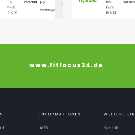
11,92
€
19%
Versand
19%
Versan
1-3
AUSFÜHRUNG WÄH
MwSt.
MwSt.
Werktage
19 % DE
19 % DE
www.fitfocus24.de
KS
INFORMATIONEN
WEITERE LI
nt
AGB
Kontakt