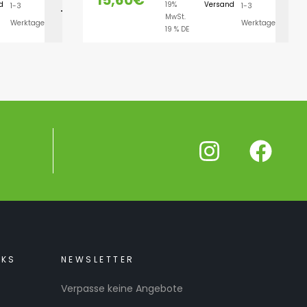
15,60
€
d
19%
Versand
1-3
1-3
LEN
AUSFÜHRUNG WÄHLEN
MwSt.
Werktage
Werktage
19 % DE
NKS
NEWSLETTER
Verpasse keine Angebote