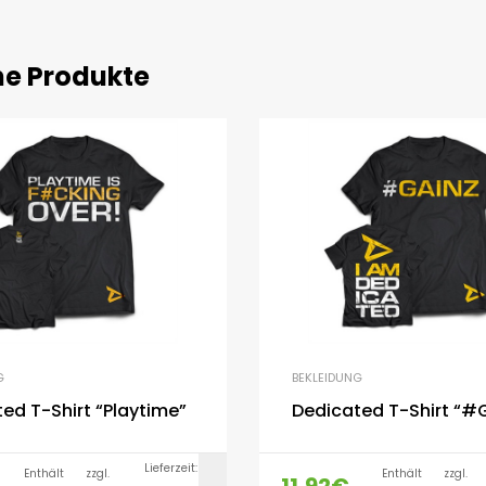
he Produkte
G
BEKLEIDUNG
ed T-Shirt “Playtime”
Dedicated T-Shirt “#
Lieferzeit:
Enthält
zzgl.
Enthält
zzgl.