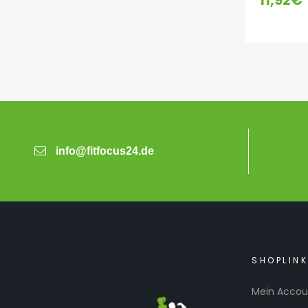
11,92
€
info@fitfocus24.de
SHOPLIN
Mein Accou