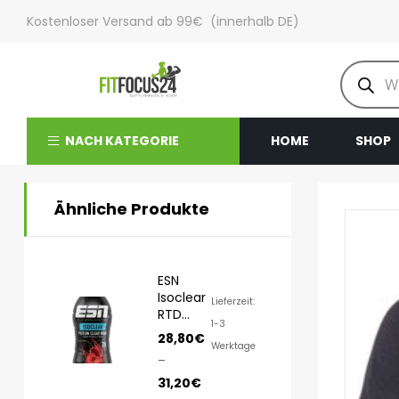
Kostenloser Versand ab 99€ (innerhalb DE)
NACH KATEGORIE
HOME
SHOP
Ähnliche Produkte
ESN
Isoclear
Lieferzeit:
RTD
1-3
8x500ml
28,80
€
Werktage
–
31,20
€