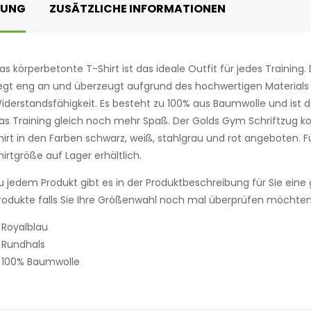
BUNG
ZUSÄTZLICHE INFORMATIONEN
as körperbetonte T-Shirt ist das ideale Outfit für jedes Training
iegt eng an und überzeugt aufgrund des hochwertigen Material
iderstandsfähigkeit. Es besteht zu 100% aus Baumwolle und is
as Training gleich noch mehr Spaß. Der Golds Gym Schriftzug k
hirt in den Farben schwarz, weiß, stahlgrau und rot angeboten.
hirtgröße auf Lager erhältlich.
u jedem Produkt gibt es in der Produktbeschreibung für Sie ei
rodukte falls Sie Ihre Größenwahl noch mal überprüfen möchten
 Royalblau
 Rundhals
 100% Baumwolle