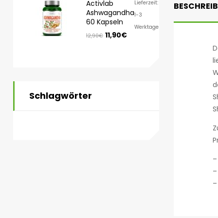
Activlab
Lieferzeit:
BESCHREI
Ashwagandha
1-3
60 Kapseln
Werktage
11,90
€
12,90
€
D
l
W
d
Schlagwörter
S
S
Z
P
–
–
–