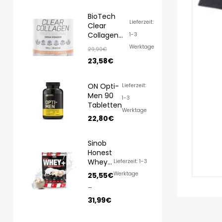
BioTech
Lieferzeit:
Clear
Collagen
1-3
Professional
Werktage
29,90
€
350g
23,58
€
ON Opti-
Lieferzeit:
Men 90
1-3
Tabletten
Werktage
22,80
€
Sinob
Honest
Whey
Lieferzeit: 1-3
1000g/
Werktage
25,55
€
820g
–
31,99
€