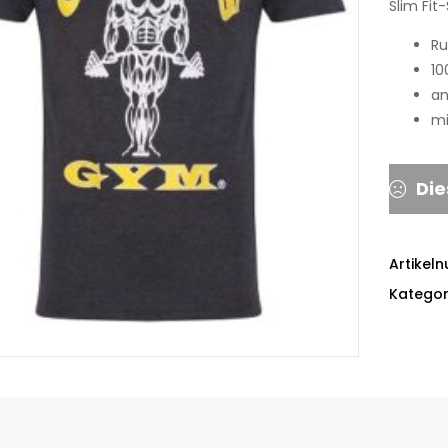
Slim Fit
Ru
10
an
mi
Die
Artikel
Kategor