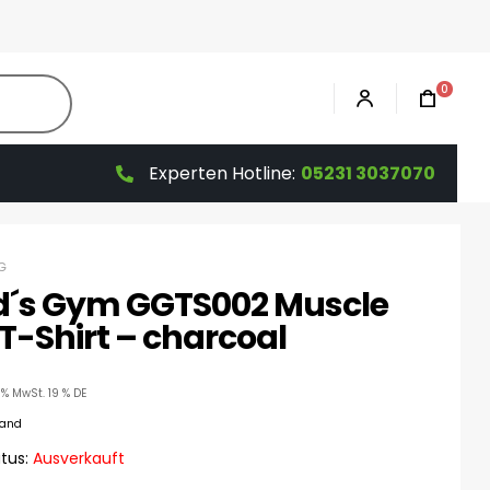
0
Experten Hotline:
05231 3037070
G
d´s Gym GGTS002 Muscle
T-Shirt – charcoal
9% MwSt. 19 % DE
sand
tus:
Ausverkauft