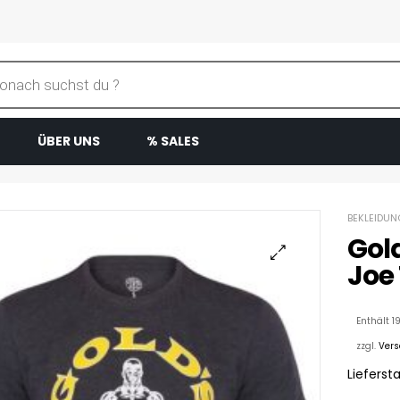
ÜBER UNS
% SALES
BEKLEIDUN
Gol
Joe 
Enthält 1
zzgl.
Ver
Liefersta