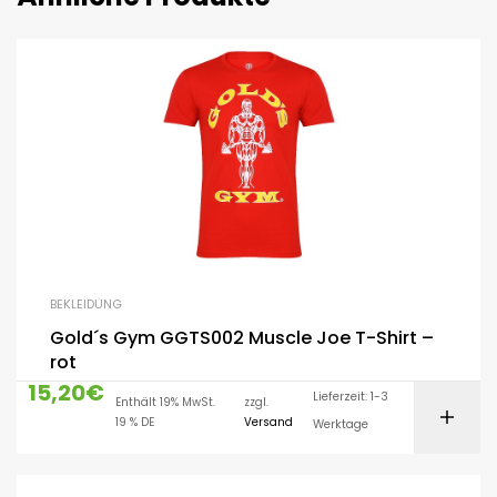
BEKLEIDUNG
Gold´s Gym GGTS002 Muscle Joe T-Shirt –
rot
15,20
€
Lieferzeit: 1-3
Enthält 19% MwSt.
zzgl.
19 % DE
Versand
Werktage