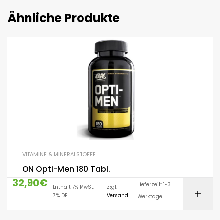
Ähnliche Produkte
VITAMINE & MINERALSTOFFE
ON Opti-Men 180 Tabl.
32,90
€
Lieferzeit: 1-3
Enthält 7% MwSt.
zzgl.
7 % DE
Versand
Werktage