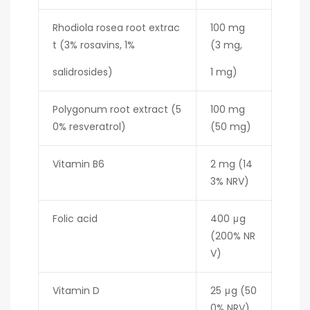
Rhodiola rosea root extrac
100 mg
t (3% rosavins, 1%
(3 mg,
salidrosides)
1 mg)
Polygonum root extract (5
100 mg
0% resveratrol)
(50 mg)
Vitamin B6
2 mg (14
3% NRV)
Folic acid
400 μg
(200% NR
V)
Vitamin D
25 μg (50
0% NRV)