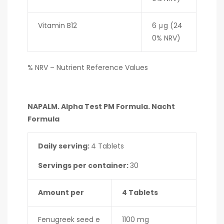
Vitamin B12
6 μg (24
0% NRV)
% NRV – Nutrient Reference Values
NAPALM. Alpha Test PM Formula. Nacht
Formula
Daily serving:
4 Tablets
Servings per container:
30
Amount per
4 Tablets
Fenugreek seed e
1100 mg