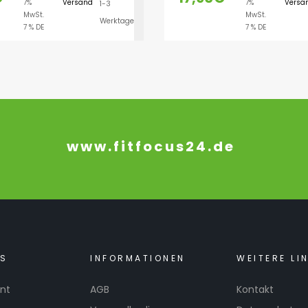
7%
Versand
7%
Versa
1-3
AUSFÜHRUNG WÄH
MwSt.
MwSt.
Werktage
7 % DE
7 % DE
www.fitfocus24.de
KS
INFORMATIONEN
WEITERE LI
nt
AGB
Kontakt