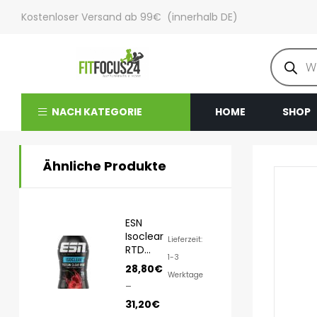
Kostenloser Versand ab 99€ (innerhalb DE)
NACH KATEGORIE
HOME
SHOP
Ähnliche Produkte
ESN
Isoclear
Lieferzeit:
RTD
1-3
8x500ml
28,80
€
Werktage
–
31,20
€