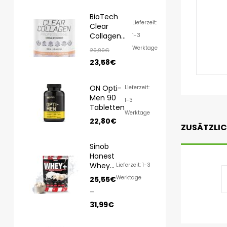
BioTech
Lieferzeit:
Clear
Collagen
1-3
Professional
Werktage
29,90
€
350g
23,58
€
ON Opti-
Lieferzeit:
Men 90
1-3
Tabletten
Werktage
22,80
€
ZUSÄTZLI
Sinob
Honest
Whey
Lieferzeit: 1-3
1000g/
Werktage
25,55
€
820g
–
31,99
€