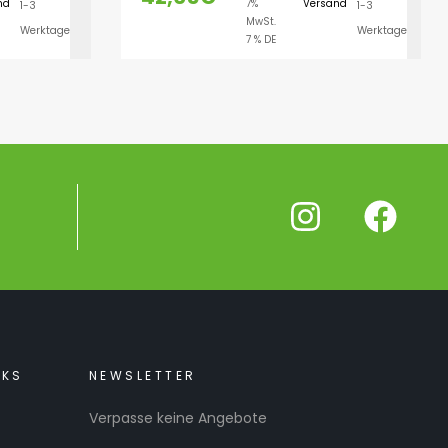
nd
7%
Versand
1-3
1-3
LEN
AUSFÜHRUNG WÄHLEN
MwSt.
Werktage
Werktage
7 % DE
NKS
NEWSLETTER
Verpasse keine Angebote