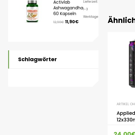
Activlab
Lieferzeit:
Ashwagandha
1-3
60 Kapseln
Werktage
Ähnlic
11,90
€
12,90
€
Schlagwörter
ARTIKEL O
Applied
12x330
24,00