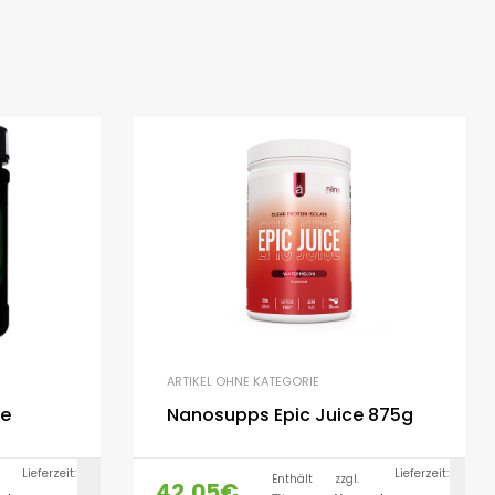
ARTIKEL OHNE KATEGORIE
Nanosupps Epic Juice 875g
Lieferzeit:
Lieferzeit:
Enthält
zzgl.
42,05
€