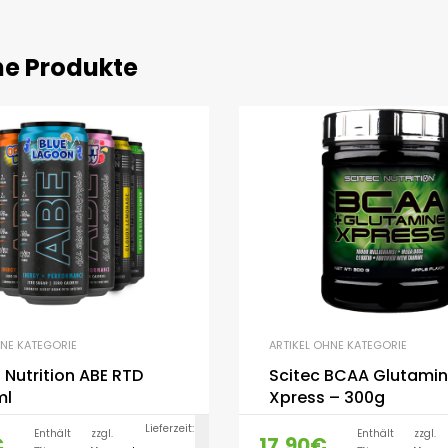
he Produkte
HNE KATEGORIE
ARTIKEL OHNE KATEGORIE
 Nutrition ABE RTD
Scitec BCAA Glutamine
ml
Xpress – 300g
Lieferzeit:
Enthält
zzgl.
Enthält
zzgl.
€
17,90
€