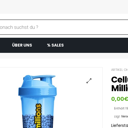
ÜBER UNS
% SALES
ARTIKEL O
Cel
Mil
0,00
Enthält 1
zzgl.
Ver
Liefersta