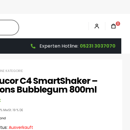
0
Experten Hotline:
05231 3037070
HNE KATEGORIE
lucor C4 SmartShaker –
lions Bubblegum 800ml
€
9% MwSt. 19 % DE
sand
tus:
Ausverkauft