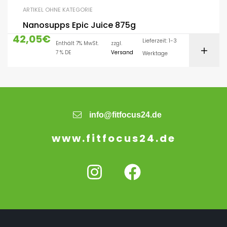
ARTIKEL OHNE KATEGORIE
Nanosupps Epic Juice 875g
42,05
€
Lieferzeit: 1-3
Enthält 7% MwSt.
zzgl.
7 % DE
Versand
Werktage
info@fitfocus24.de
www.fitfocus24.de