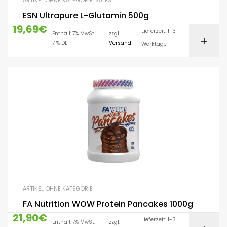
ARTIKEL OHNE KATEGORIE
,
SALES
ESN Ultrapure L-Glutamin 500g
19,69
€
Lieferzeit: 1-3
Enthält 7% MwSt.
zzgl.
7 % DE
Versand
Werktage
ARTIKEL OHNE KATEGORIE
FA Nutrition WOW Protein Pancakes 1000g
21,90
€
Lieferzeit: 1-3
Enthält 7% MwSt.
zzgl.