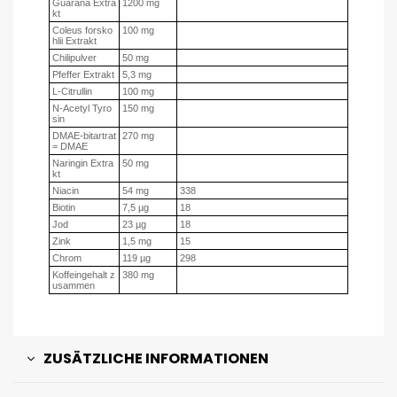
Guarana Extra
1200 mg
kt
Coleus forsko
100 mg
hlii Extrakt
Chilipulver
50 mg
Pfeffer Extrakt
5,3 mg
L-Citrullin
100 mg
N-Acetyl Tyro
150 mg
sin
DMAE-bitartrat
270 mg
= DMAE
Naringin Extra
50 mg
kt
Niacin
54 mg
338
Biotin
7,5 µg
18
Jod
23 µg
18
Zink
1,5 mg
15
Chrom
119 µg
298
Koffeingehalt z
380 mg
usammen
ZUSÄTZLICHE INFORMATIONEN