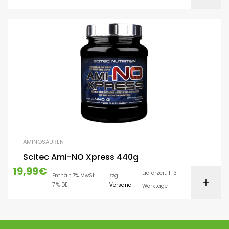
AMINOSÄUREN
Scitec Ami-NO Xpress 440g
19,99
€
Lieferzeit: 1-3
Enthält 7% MwSt.
zzgl.
7 % DE
Versand
Werktage