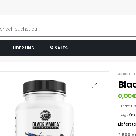
ÜBER UNS
% SALES
ARTIKEL O
Bla
0,00
Enthält 7
zzgl.
Ver
Liefersta
?
500 m