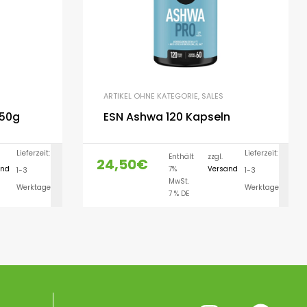
ARTIKEL OHNE KATEGORIE
,
SALES
450g
ESN Ashwa 120 Kapseln
Lieferzeit:
Lieferzeit:
Enthält
zzgl.
24,50
€
and
7%
Versand
1-3
1-3
LEN
AUSFÜHRUNG WÄHLEN
MwSt.
Werktage
Werktage
7 % DE