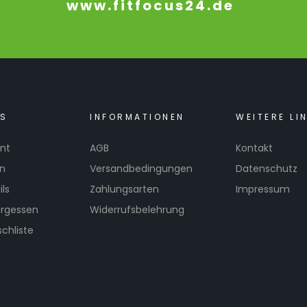
www.fitfocus24.de
KS
INFORMATIONEN
WEITERE LI
nt
AGB
Kontakt
en
Versandbedingungen
Datenschutz
ls
Zahlungsarten
Impressum
ergessen
Widerrufsbelehrung
chliste