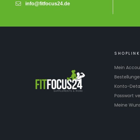
info@fitfocus24.de
SHOPLIN
Mein Accou
Bestellung
Konto-Detai
Passwort v
Meine Wuns