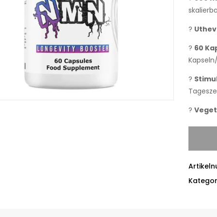
skalierb
?
Uthev
?
60 Ka
Kapseln
?
Stimu
Tageszei
?
Veget
Artikel
Kategor