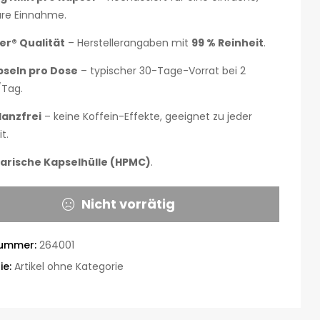
are Einnahme.
er® Qualität
– Herstellerangaben mit
99 % Reinheit
.
pseln pro Dose
– typischer 30-Tage-Vorrat bei 2
/Tag.
lanzfrei
– keine Koffein-Effekte, geeignet zu jeder
t.
arische Kapselhülle (HPMC)
.
Nicht vorrätig
nummer:
264001
ie:
Artikel ohne Kategorie