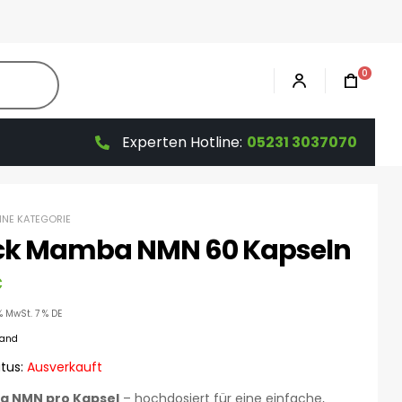
0
Experten Hotline:
05231 3037070
HNE KATEGORIE
ck Mamba NMN 60 Kapseln
€
% MwSt. 7 % DE
sand
tus:
Ausverkauft
g NMN pro Kapsel
– hochdosiert für eine einfache,