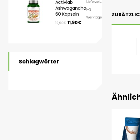
Activlab
Lieferzeit:
Ashwagandha
1-3
60 Kapseln
ZUSÄTZLI
Werktage
11,90
€
12,90
€
Schlagwörter
Ähnlic