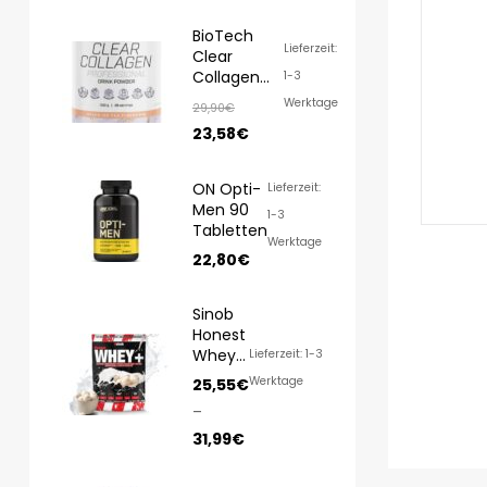
BioTech
Lieferzeit:
Clear
Collagen
1-3
Professional
Werktage
29,90
€
350g
23,58
€
ON Opti-
Lieferzeit:
Men 90
1-3
Tabletten
Werktage
22,80
€
Sinob
Honest
Whey
Lieferzeit: 1-3
1000g/
Werktage
25,55
€
820g
–
31,99
€