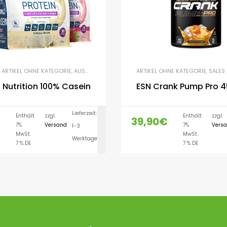
,
ARTIKEL OHNE KATEGORIE
,
AUSDAUER
ARTIKEL OHNE KATEGORIE
,
SALES
 Nutrition 100% Casein
ESN Crank Pump Pro 
Lieferzeit:
Enthält
zzgl.
Enthält
zzgl.
€
39,90
€
7%
Versand
7%
Vers
1-3
AUSFÜHRUNG WÄH
MwSt.
MwSt.
Werktage
7 % DE
7 % DE