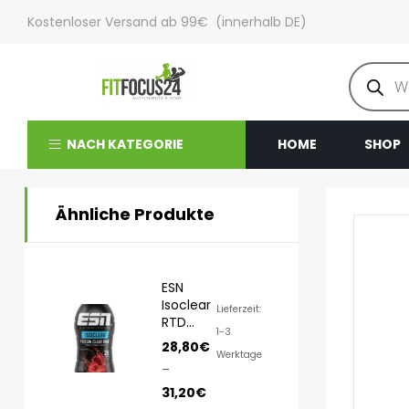
Kostenloser Versand ab 99€ (innerhalb DE)
NACH KATEGORIE
HOME
SHOP
Ähnliche Produkte
ESN
Isoclear
Lieferzeit:
RTD
1-3
8x500ml
28,80
€
Werktage
–
31,20
€