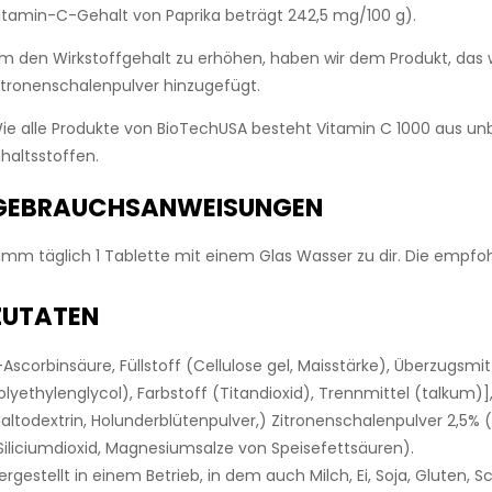
itamin-C-Gehalt von Paprika beträgt 242,5 mg/100 g).
m den Wirkstoffgehalt zu erhöhen, haben wir dem Produkt, das we
itronenschalenpulver hinzugefügt.
ie alle Produkte von BioTechUSA besteht Vitamin C 1000 aus un
nhaltsstoffen.
GEBRAUCHSANWEISUNGEN
imm täglich 1 Tablette mit einem Glas Wasser zu dir. Die empfo
ZUTATEN
-Ascorbinsäure, Füllstoff (Cellulose gel, Maisstärke), Überzugsmitte
olyethylenglycol), Farbstoff (Titandioxid), Trennmittel (talkum)]
altodextrin, Holunderblütenpulver,) Zitronenschalenpulver 2,5% (
Siliciumdioxid, Magnesiumsalze von Speisefettsäuren).
ergestellt in einem Betrieb, in dem auch Milch, Ei, Soja, Gluten, 