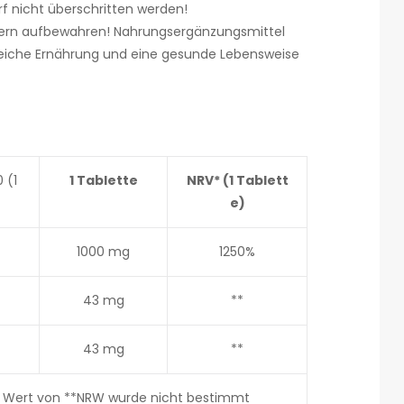
 nicht überschritten werden!
ndern aufbewahren! Nahrungsergänzungsmittel
reiche Ernährung und eine gesunde Lebensweise
 (1
1 Tablette
NRV* (1 Tablett
e)
1000 mg
1250%
43 mg
**
43 mg
**
 Wert von **NRW wurde nicht bestimmt