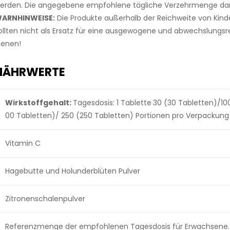
erden. Die angegebene empfohlene tägliche Verzehrmenge darf
ARNHINWEISE:
Die Produkte außerhalb der Reichweite von Ki
ollten nicht als Ersatz für eine ausgewogene und abwechslungs
ienen!
NÄHRWERTE
Wirkstoffgehalt:
Tagesdosis: 1 Tablette
30 (30 Tabletten)/100
00 Tabletten)/ 250 (250 Tabletten) Portionen pro Verpackung
Vitamin C
Hagebutte und Holunderblüten Pulver
Zitronenschalenpulver
Referenzmenge der empfohlenen Tagesdosis für Erwachsene.