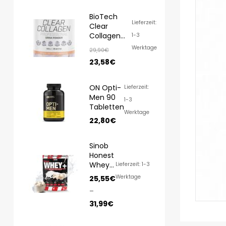
BioTech
Lieferzeit:
Clear
Collagen
1-3
Professional
Werktage
29,90
€
350g
23,58
€
ON Opti-
Lieferzeit:
Men 90
1-3
Tabletten
Werktage
22,80
€
Sinob
Honest
Whey
Lieferzeit: 1-3
1000g/
Werktage
25,55
€
820g
–
31,99
€