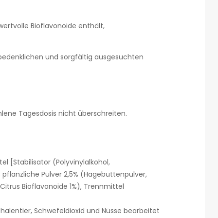
rtvolle Bioflavonoide enthält,
bedenklichen und sorgfältig ausgesuchten
hlene Tagesdosis nicht überschreiten.
l [Stabilisator (Polyvinylalkohol,
, pflanzliche Pulver 2,5% (Hagebuttenpulver,
Citrus Bioflavonoide 1%), Trennmittel
Schalentier, Schwefeldioxid und Nüsse bearbeitet