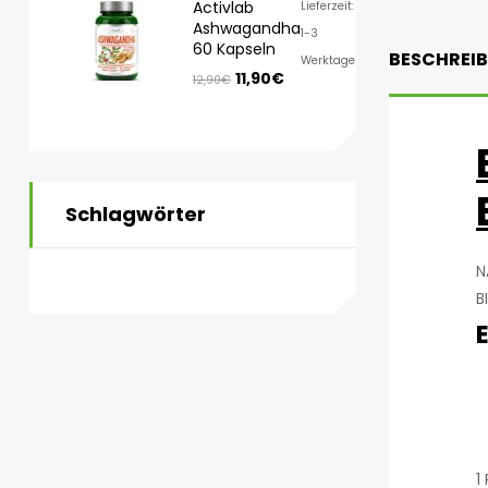
Activlab
Lieferzeit:
Ashwagandha
1-3
60 Kapseln
BESCHREI
Werktage
11,90
€
12,90
€
Schlagwörter
N
B
1