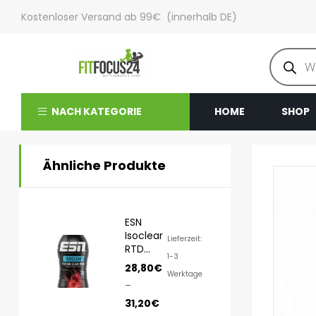
Kostenloser Versand ab 99€ (innerhalb DE)
NACH KATEGORIE
HOME
SHOP
Ähnliche Produkte
ESN
Isoclear
Lieferzeit:
RTD
1-3
8x500ml
28,80
€
Werktage
–
31,20
€