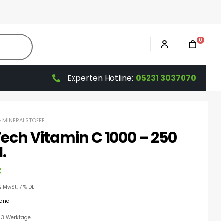
0
Experten Hotline:
05231 3037070
& MINERALSTOFFE
Tech Vitamin C 1000 – 250
.
€
% MwSt. 7 % DE
sand
 1-3 Werktage