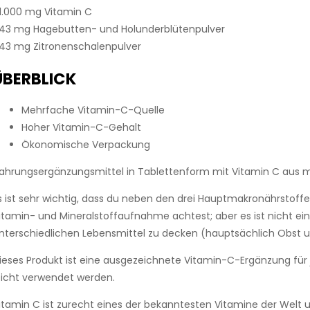
 1.000 mg Vitamin C
 43 mg Hagebutten- und Holunderblütenpulver
 43 mg Zitronenschalenpulver
ÜBERBLICK
Mehrfache Vitamin-C-Quelle
Hoher Vitamin-C-Gehalt
Ökonomische Verpackung
ahrungsergänzungsmittel in Tablettenform mit Vitamin C aus 
s ist sehr wichtig, dass du neben den drei Hauptmakronährstoffe
itamin- und Mineralstoffaufnahme achtest; aber es ist nicht ein
nterschiedlichen Lebensmittel zu decken (hauptsächlich Obst
ieses Produkt ist eine ausgezeichnete Vitamin-C-Ergänzung fü
eicht verwendet werden.
itamin C ist zurecht eines der bekanntesten Vitamine der Welt