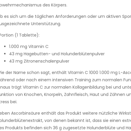
bwehrmechanismus des Körpers.
b es sich um die täglichen Anforderungen oder um aktiven Sport
usgezeichnete Unterstützung.
 Portion (1 Tablette):
1.000 mg Vitamin C
43 mg Hagebutten- und Holunderblütenpulver
43 mg Zitronenschalenpulver
ie der Name schon sagt, enthält Vitamin C 1000 1.000 mg L-Ascor
ährend oder nach einem intensiven Training zum normalen Fun
inaus trägt Vitamin C zur normalen Kollagenbildung bei und unte
unktion von Knochen, Knorpeln, Zahnfleisch, Haut und Zähnen un
tress bei.
eben Ascorbinsäure enthält das Produkt weitere nützliche Wirk
olunderblütenextrakt, von denen bekannt ist, dass sie einen ex
es Produkts befinden sich 36 g zugesetzte Holunderblüte und 