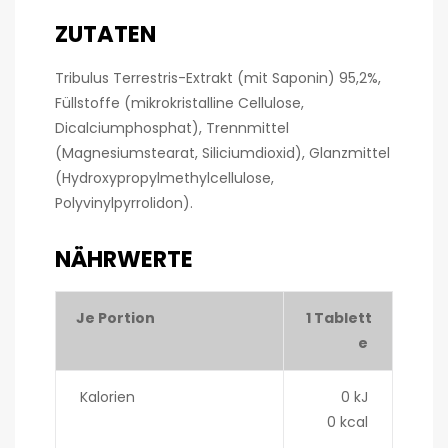
ZUTATEN
Tribulus Terrestris-Extrakt (mit Saponin) 95,2%,
Füllstoffe (mikrokristalline Cellulose,
Dicalciumphosphat), Trennmittel
(Magnesiumstearat, Siliciumdioxid), Glanzmittel
(Hydroxypropylmethylcellulose,
Polyvinylpyrrolidon).
NÄHRWERTE
Je Portion
1 Tablett
e
Kalorien
0 kJ
0 kcal