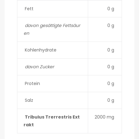
Fett
0 g
davon gesättigte Fettsäur
0 g
en
Kohlenhydrate
0 g
davon Zucker
0 g
Protein
0 g
Salz
0 g
Tribulus Trerrestris Ext
2000 mg
rakt