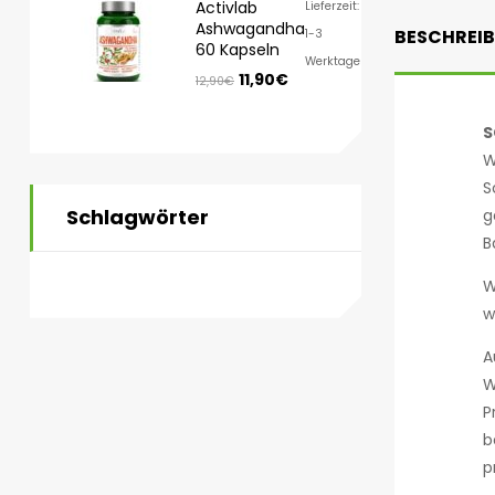
Activlab
Lieferzeit:
Ashwagandha
BESCHREI
1-3
60 Kapseln
Werktage
11,90
€
12,90
€
S
W
S
Schlagwörter
g
B
W
w
A
W
P
b
p