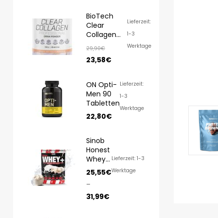
BioTech
Lieferzeit:
Clear
Collagen
1-3
Professional
Werktage
29,90
€
350g
23,58
€
ON Opti-
Lieferzeit:
Men 90
1-3
Tabletten
Werktage
22,80
€
Sinob
Honest
Whey
Lieferzeit: 1-3
1000g/
Werktage
25,55
€
820g
–
31,99
€