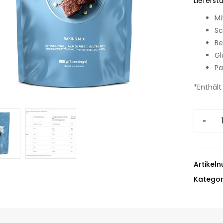
Liefersta
Mi
Sc
Be
Gl
Pa
*Enthält
-
Artikel
Kategor