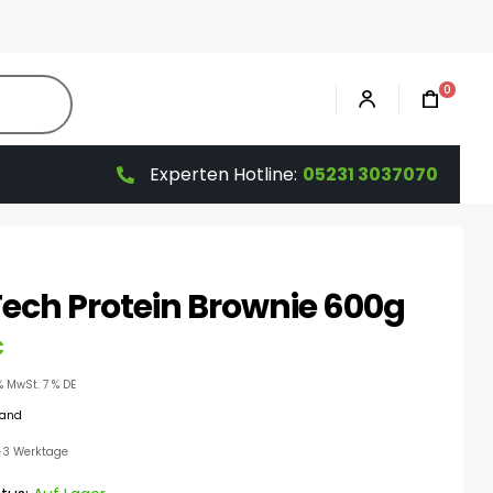
0
Experten Hotline:
05231 3037070
Tech Protein Brownie 600g
€
% MwSt. 7 % DE
sand
 1-3 Werktage