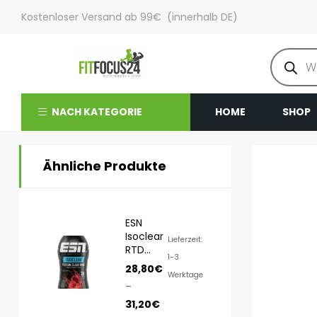
Kostenloser Versand ab 99€ (innerhalb DE)
NACH KATEGORIE
HOME
SHOP
Ähnliche Produkte
ESN
Isoclear
Lieferzeit:
RTD
1-3
8x500ml
28,80
€
Werktage
–
31,20
€