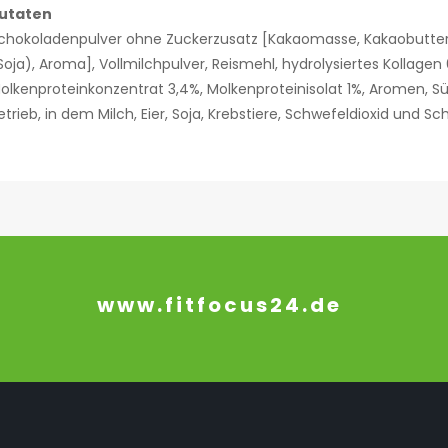
utaten
chokoladenpulver ohne Zuckerzusatz [Kakaomasse, Kakaobutter,
Soja), Aroma], Vollmilchpulver, Reismehl, hydrolysiertes Kollagen 
olkenproteinkonzentrat 3,4%, Molkenproteinisolat 1%, Aromen, Sü
etrieb, in dem Milch, Eier, Soja, Krebstiere, Schwefeldioxid und 
www.fitfocus24.de