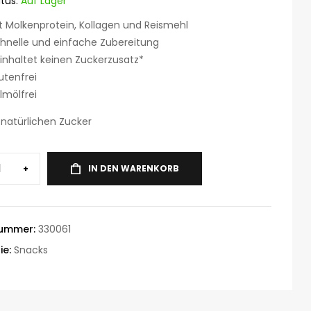
tus:
Auf Lager
t Molkenprotein, Kollagen und Reismehl
hnelle und einfache Zubereitung
inhaltet keinen Zuckerzusatz*
utenfrei
lmölfrei
 natürlichen Zucker
+
IN DEN WARENKORB
nummer:
330061
ie:
Snacks