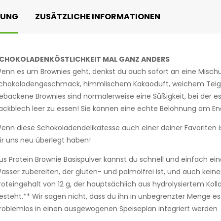
BUNG
ZUSÄTZLICHE INFORMATIONEN
CHOKOLADENKÖSTLICHKEIT MAL GANZ ANDERS
enn es um Brownies geht, denkst du auch sofort an eine Misch
chokoladengeschmack, himmlischem Kakaoduft, weichem Teig 
ebackene Brownies sind normalerweise eine Süßigkeit, bei der es 
ackblech leer zu essen! Sie können eine echte Belohnung am End
enn diese Schokoladendelikatesse auch einer deiner Favoriten ist
ir uns neu überlegt haben!
us Protein Brownie Basispulver kannst du schnell und einfach ei
asser zubereiten, der gluten- und palmölfrei ist, und auch keine
roteingehalt von 12 g, der hauptsächlich aus hydrolysiertem Kol
esteht.** Wir sagen nicht, dass du ihn in unbegrenzter Menge ess
roblemlos in einen ausgewogenen Speiseplan integriert werden