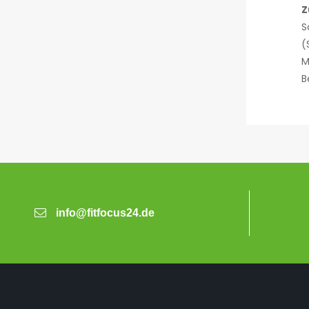
Z
S
(
M
B
info@fitfocus24.de