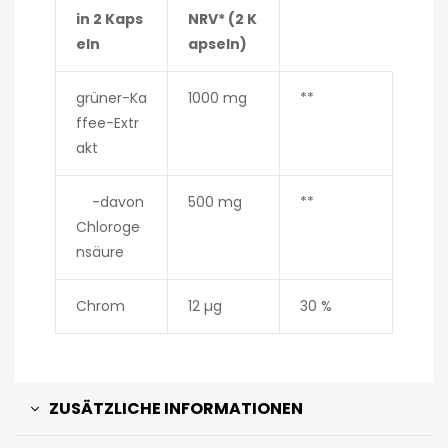
in 2 Kaps
NRV* (2 K
eln
apseln)
grüner-Ka
1000 mg
**
ffee-Extr
akt
-davon
500 mg
**
Chloroge
nsäure
Chrom
12 µg
30 %
ZUSÄTZLICHE INFORMATIONEN