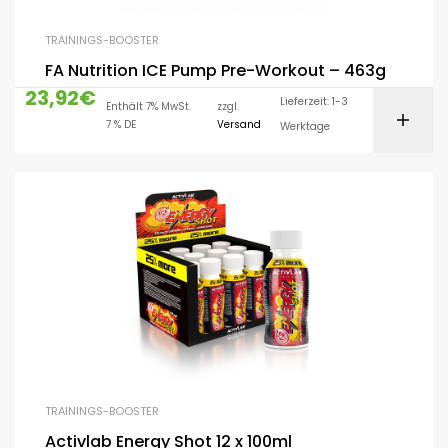
TRAININGS-BOOSTER
FA Nutrition ICE Pump Pre-Workout – 463g
23,92
€
Lieferzeit: 1-3
Enthält 7% MwSt.
zzgl.
7 % DE
Versand
Werktage
TRAININGS-BOOSTER
Activlab Energy Shot 12 x 100ml